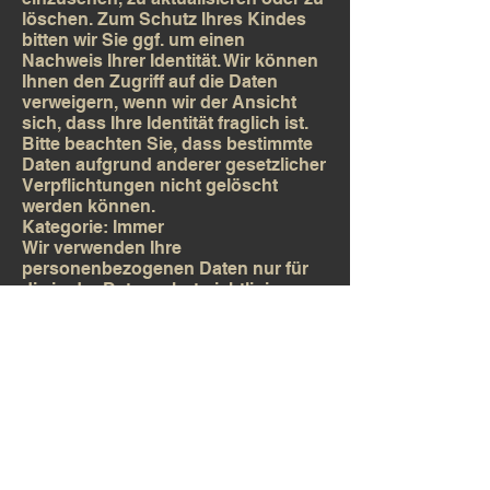
löschen. Zum Schutz Ihres Kindes
bitten wir Sie ggf. um einen
Nachweis Ihrer Identität. Wir können
Ihnen den Zugriff auf die Daten
verweigern, wenn wir der Ansicht
sich, dass Ihre Identität fraglich ist.
Bitte beachten Sie, dass bestimmte
Daten aufgrund anderer gesetzlicher
Verpflichtungen nicht gelöscht
werden können.
Kategorie: Immer
Wir verwenden Ihre
personenbezogenen Daten nur für
die in der Datenschutzrichtlinie
festgelegten Zwecke und nur, wenn
wir davon überzeugt sind, dass:
die Verwendung Ihrer
personenbezogenen Daten
erforderlich ist, um einen Vertrag zu
erfüllen oder zu schließen (z. B. um
Ihnen die Dienste selbst oder
Kundenbetreuung bzw. technischen