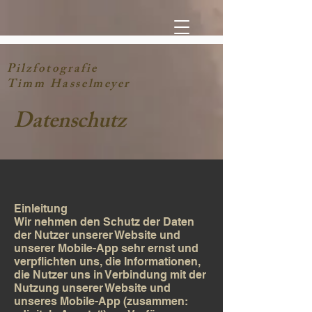
Pilzfotografie
Timm Hasselmeyer
Datenschutz
Einleitung
Wir nehmen den Schutz der Daten
der Nutzer unserer Website und
unserer Mobile-App sehr ernst und
verpflichten uns, die Informationen,
die Nutzer uns in Verbindung mit der
Nutzung unserer Website und
unseres Mobile-App (zusammen: